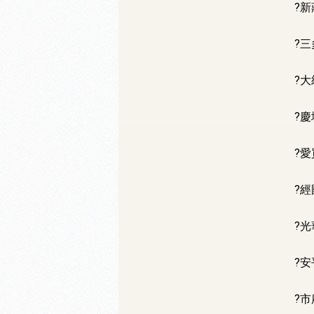
?新
?三
?大
?慶
?愛
?經
?光
?安
?市