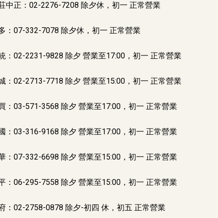
莊中正：02-2276-7208 除夕休，初一 正常營業
多：07-332-7078 除夕休，初一 正常營業
統：02-2231-9828 除夕 營業至17:00，初一 正常營業
城：02-2713-7718 除夕 營業至15:00，初一 正常營業
買：03-571-3568 除夕 營業至17:00，初一 正常營業
國：03-316-9168 除夕 營業至17:00，初一 正常營業
華：07-332-6698 除夕 營業至15:00，初一 正常營業
平：06-295-7558 除夕 營業至15:00，初一 正常營業
府：02-2758-0878 除夕-初四 休，初五 正常營業