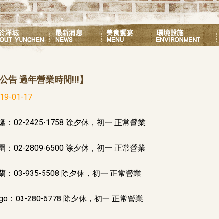
公告 過年營業時間!!!】
19-01-17
隆：02-2425-1758 除夕休，初一 正常營業
圍：02-2809-6500 除夕休，初一 正常營業
蘭：03-935-5508 除夕休，初一 正常營業
ogo：03-280-6778 除夕休，初一 正常營業