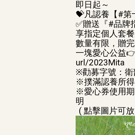
即日起～
💝凡認養【#
✅贈送『#品牌
享指定個人套餐
數量有限，贈完
一塊愛心公益👉http
url/2023Mita
※勸募字號：衛部
※撲滿認養所得
※愛心券使用期限
明
( 點擊圖片可放