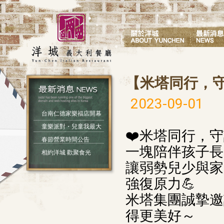
【米塔同行，守
2023-09-01
台南仁德家樂福店開幕
童樂派對・兒童我最大
❤️米塔同行，守
春節營業時間公告
一塊陪伴孩子長
相約洋城 歡聚食光
讓弱勢兒少與家
強復原力💪
米塔集團誠摯邀
得更美好～