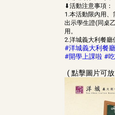
⬇活動注意事項：
1.本活動限內用
出示學生證(同桌
用。
2.洋城義大利餐
#洋城義大利餐
#開學上課啦
#
( 點擊圖片可放