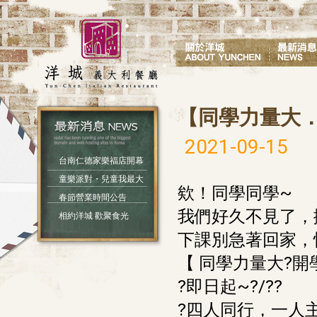
【同學力量大
2021-09-15
台南仁德家樂福店開幕
童樂派對・兒童我最大
欸！同學同學~
春節營業時間公告
我們好久不見了，
相約洋城 歡聚食光
下課別急著回家，
【 同學力量大?開
?即日起~?/??
?四人同行，一人